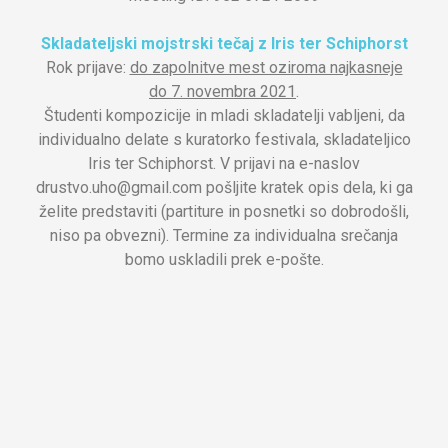
Skladateljski mojstrski tečaj z Iris ter Schiphorst
Rok prijave:
do zapolnitve mest oziroma najkasneje
do 7. novembra 2021
.
Študenti kompozicije in mladi skladatelji vabljeni, da
individualno delate s kuratorko festivala, skladateljico
Iris ter Schiphorst. V prijavi na e-naslov
drustvo.uho@gmail.com pošljite kratek opis dela, ki ga
želite predstaviti (partiture in posnetki so dobrodošli,
niso pa obvezni). Termine za individualna srečanja
bomo uskladili prek e-pošte.
Kotizacije ni.
O predavateljih:
Iris ter Schiphorst
http://www.iris-ter-
schiphorst.de/home.html