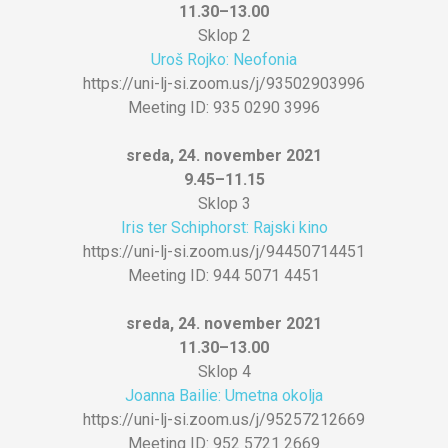
11.30–13.00
Sklop 2
Uroš Rojko: Neofonia
https://uni-lj-si.zoom.us/j/93502903996
Meeting ID: 935 0290 3996
sreda, 24. november 2021
9.45–11.15
Sklop 3
Iris ter Schiphorst: Rajski kino
https://uni-lj-si.zoom.us/j/94450714451
Meeting ID: 944 5071 4451
sreda, 24. november 2021
11.30–13.00
Sklop 4
Joanna Bailie: Umetna okolja
https://uni-lj-si.zoom.us/j/95257212669
Meeting ID: 952 5721 2669